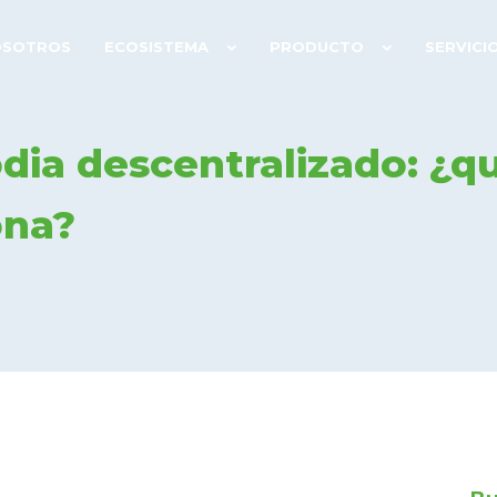
OSOTROS
ECOSISTEMA
PRODUCTO
SERVICI
odia descentralizado: ¿q
ona?