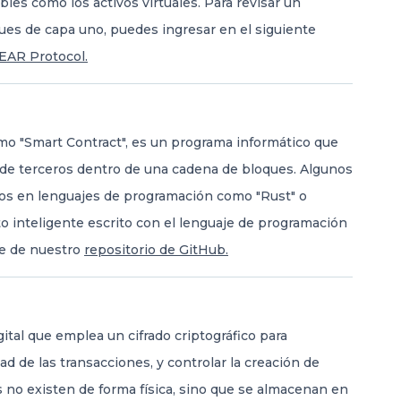
les como los activos virtuales. Para revisar un
es de capa uno, puedes ingresar en el siguiente
EAR Protocol.
mo "Smart Contract", es un programa informático que
n de terceros dentro de una cadena de bloques. Algunos
tos en lenguajes de programación como "Rust" o
ato inteligente escrito con el lenguaje de programación
ce de nuestro
repositorio de GitHub.
ital que emplea un cifrado criptográfico para
dad de las transacciones, y controlar la creación de
es no existen de forma física, sino que se almacenan en