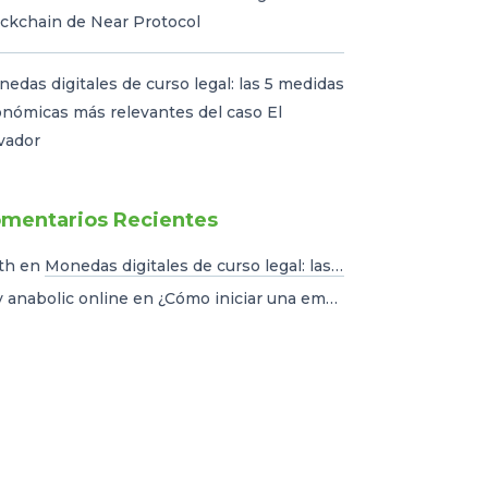
ckchain de Near Protocol
edas digitales de curso legal: las 5 medidas
nómicas más relevantes del caso El
vador
mentarios Recientes
th
en
Monedas digitales de curso legal: las 5 medidas económicas más relevantes del caso El Salvador
 anabolic online
en
¿Cómo iniciar una empresa de crowdfunding en América Latina?