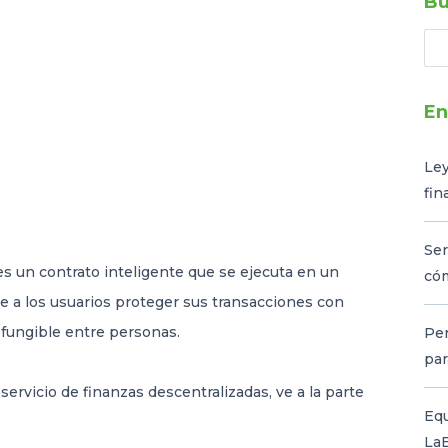
Bu
En
Ley
fin
Ser
s un contrato inteligente que se ejecuta en un
có
 a los usuarios proteger sus transacciones con
fungible entre personas.
Per
par
ervicio de finanzas descentralizadas, ve a la parte
Eq
LaB